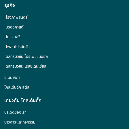
ธุรกิจ
โรงภาพยนตร์
บรอดคาสต์
โปรฯ เอวี
โพสต์โปรดักชั่น
ดิสทริบิวชั่น โปรเฟซชันนอล
ดิสทริบิวชั่น เรสซิเดนเชียล
ซิเนมาจิกา
โกลเด้นดั๊ก สตีล
เกี่ยวกับ โกลเด้นดั๊ก
ประวัติของเรา
ข่าวสารและกิจกรรม