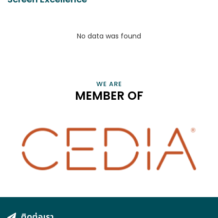
No data was found
CONNECT, EMPOWER, AND CHAMPION SMART HOME
PROFESSIONALS AND BUSINESSES THAT ENRICH OUR LIVES
VIEW INFORMATION
WE ARE
MEMBER OF
ติดต่อเรา