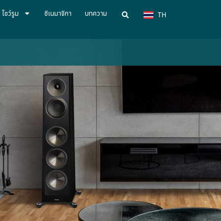
VN
โชว์รูม
ซิเนมาจิกา
บทความ
TH
CN