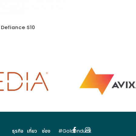
POWER, AND CHAMPION
AUDIOVISUAL TECHNOLOG
 PROFESSIONALS AND
CHANGE HOW PEOPLE COMM
Defiance S10
HAT ENRICH OUR LIVES
AND EXPERIENCE THE W
 INFORMATION
VIEW INFORMATION
ธุรกิจ
เกี่ยว
ช่อง
#Goldenduck