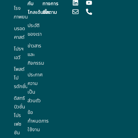
กับ
ทางการ
โรง
โกลเด้นดั๊ก
ติดตาม
ภาพยนตร์
ประวัติ
บรอด
ของเรา
คาสต์
ข่าวสาร
โปรฯ
และ
เอวี
กิจกรรม
โพสต์
ประกาศ
โป
ความ
รดักชั่น
เป็น
ดิสทริ
ส่วนตัว
บิวชั่น
ข้อ
โปร
กำหนดการ
เฟซ
ใช้งาน
ชัน