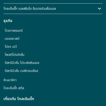
โกลเด้นดั๊ก เบลสซินโด อินเตอร์เนชั่นแนล
ธุรกิจ
โรงภาพยนตร์
บรอดคาสต์
โปรฯ เอวี
โพสต์โปรดักชั่น
ดิสทริบิวชั่น โปรเฟซชันนอล
ดิสทริบิวชั่น เรสซิเดนเชียล
ซิเนมาจิกา
โกลเด้นดั๊ก สตีล
เกี่ยวกับ โกลเด้นดั๊ก