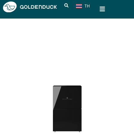
TH
CN