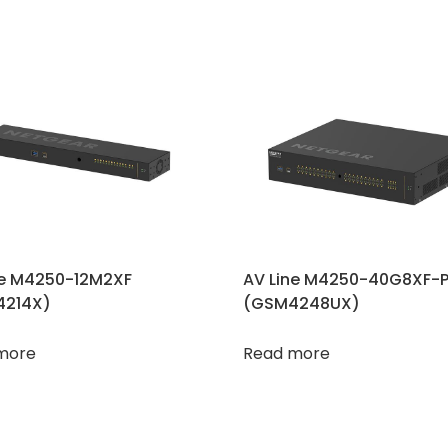
ne M4250-12M2XF
AV Line M4250-40G8XF-
214X)
(GSM4248UX)
more
Read more