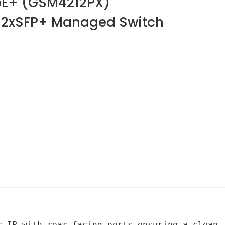
oE+ (GSM4212PX)
 2xSFP+ Managed Switch
r IP with rear-facing ports ensuring a clean 