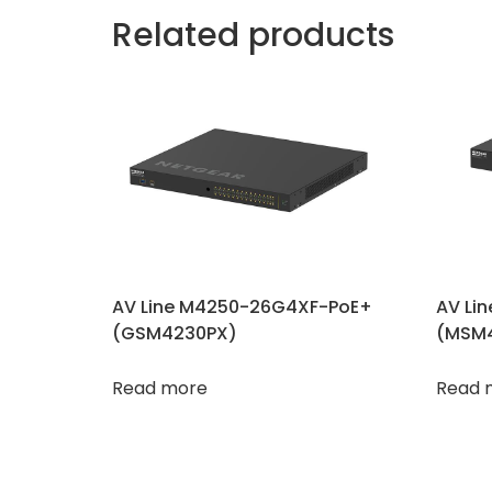
Related products
AV Line M4250-26G4XF-PoE+
AV Li
(GSM4230PX)
(MSM4
Read more
Read 