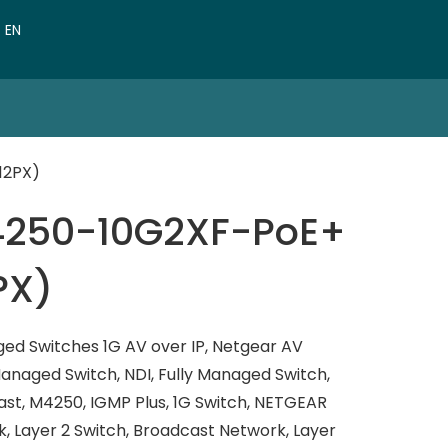
VN
EN
CN
12PX)
4250-10G2XF-PoE+
PX)
d Switches 1G AV over IP
,
Netgear AV
anaged Switch
,
NDI
,
Fully Managed Switch
,
ast
,
M4250
,
IGMP Plus
,
1G Switch
,
NETGEAR
k
,
Layer 2 Switch
,
Broadcast Network
,
Layer