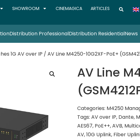
SHOWROOM
CINEMAGICA
ARTICLES
tion
Distribution Professional
Distribution Residential
News
es 1G AV over IP
/ AV Line M4250-10G2XF-PoE+ (GSM42
AV Line M
(GSM4212
Categories:
M4250 Manage
Tags:
AV over IP
,
Dante
,
M
AES67
,
PoE++
,
AVB
,
Multic
AV
,
10G Uplink
,
Fiber Uplin