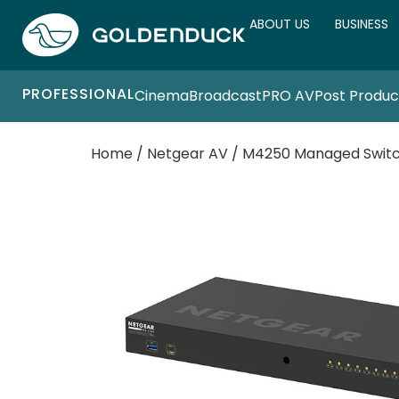
ABOUT US
BUSINESS
PROFESSIONAL
Cinema
Broadcast
PRO AV
Post Produc
Home
/
Netgear AV
/
M4250 Managed Switch