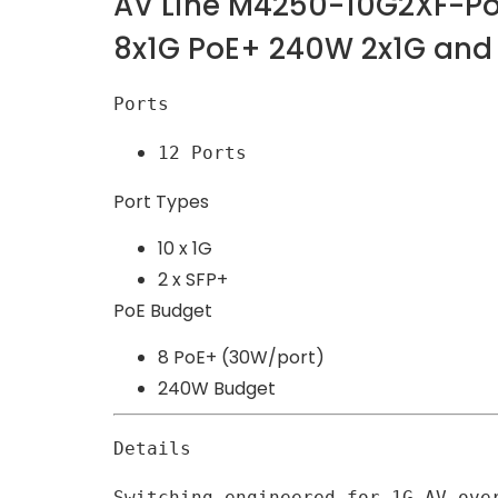
AV Line M4250-10G2XF-P
8x1G PoE+ 240W 2x1G and
Ports
12 Ports
Port Types
10 x 1G
2 x SFP+
PoE Budget
8 PoE+ (30W/port)
240W Budget
Details
Switching engineered for 1G AV ove