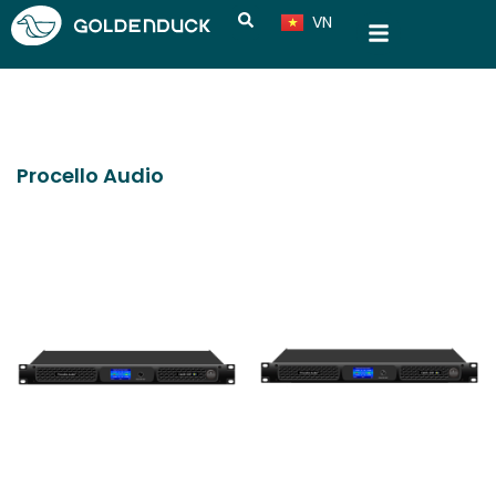
VN
CN
Procello Audio