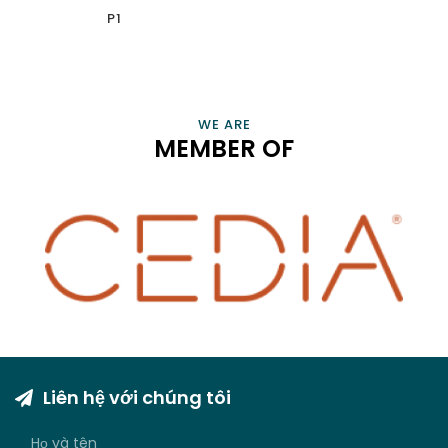
P1
CONNECT, EMPOWER, AND CHAMPION SMART HOME
PROFESSIONALS AND BUSINESSES THAT ENRICH OUR LIVES
VIEW INFORMATION
WE ARE
MEMBER OF
Liên hệ với chúng tôi