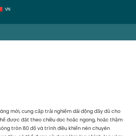
TH
VN
CN
 dáng mới, cung cấp trải nghiệm dải động đầy đủ cho
thể được đặt theo chiều dọc hoặc ngang, hoặc thậm
sóng tròn 80 độ và trình điều khiển nén chuyên