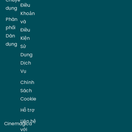
Điều
dụng
Khoản
Phân
và
phối
Điều
Dân
Kiện
dụng
Sử
Dụng
Dịch
Vụ
Chính
Sách
Cookie
Hỗ trợ
Liên hệ
Cinemagica
với