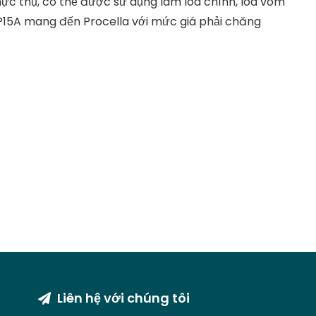
thực thụ, có thể được sử dụng làm loa chính, loa vòm
m P15A mang đến Procella với mức giá phải chăng
Liên hệ với chúng tôi