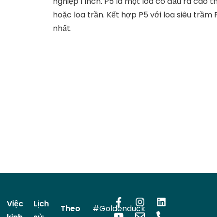
nghiệp 1 inch. P5 là một loa có đầu ra cao 
hoặc loa trần. Kết hợp P5 với loa siêu trầ
nhất.
Việc
Lịch
Theo
#Goldenduck