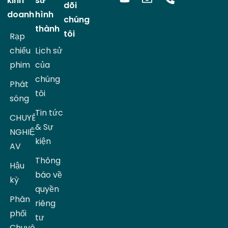
kinh
sử
dõi
doanh
hình
chúng
thành
tôi
Rạp
chiếu
Lịch sử
phim
của
chúng
Phát
tôi
sóng
Tin tức
CHUYÊN
& Sự
NGHIỆP
kiện
AV
Thông
Hậu
báo về
kỳ
quyền
Phân
riêng
phối
tư
Chuyên