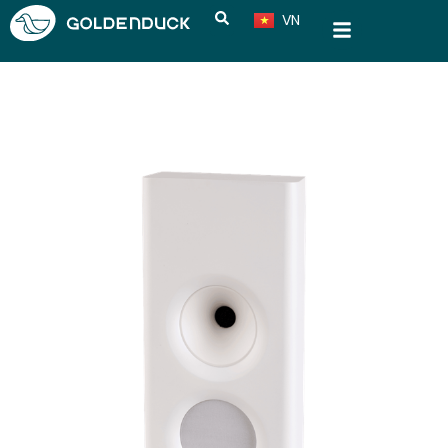
VN
CN