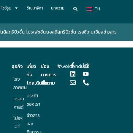
VN
โชว์รูม
ซิเนมาจิกา
บทความ
TH
CN
่น
ดิสทริบิวชั่น โปรเฟซชันนอล
ดิสทริบิวชั่น เรสซิเดนเชียล
ข่าวสาร
ธุรกิจ
เกี่ยว
ช่อง
#Goldenduck
กับ
ทางการ
โรง
โกลเด้นดั๊ก
ติดตาม
ภาพยนตร์
ประวัติ
บรอด
ของเรา
คาสต์
ข่าวสาร
โปรฯ
และ
เอวี
กิจกรรม