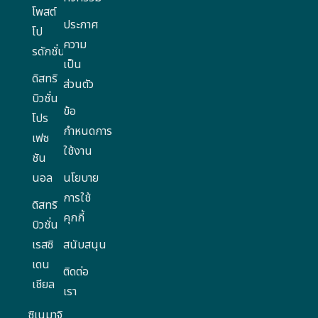
โพสต์
ประกาศ
โป
ความ
รดักชั่น
เป็น
ดิสทริ
ส่วนตัว
บิวชั่น
ข้อ
โปร
กำหนดการ
เฟซ
ใช้งาน
ชัน
นอล
นโยบาย
การใช้
ดิสทริ
คุกกี้
บิวชั่น
เรสซิ
สนับสนุน
เดน
ติดต่อ
เชียล
เรา
ซิเนมาจิ