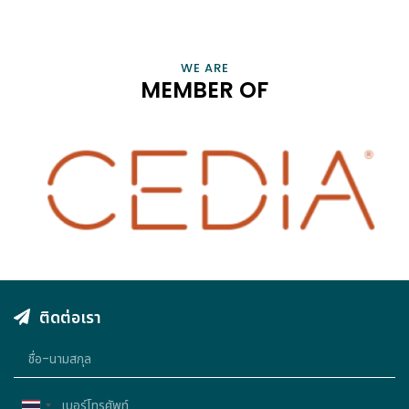
CONNECT, EMPOWER, AND CHAMPION SMART HOME
PROFESSIONALS AND BUSINESSES THAT ENRICH OUR LIVES
VIEW INFORMATION
WE ARE
MEMBER OF
ติดต่อเรา