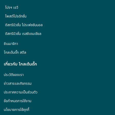
โปรฯ เอวี
โพสต์โปรดักชั่น
ดิสทริบิวชั่น โปรเฟซชันนอล
ดิสทริบิวชั่น เรสซิเดนเชียล
ซิเนมาจิกา
โกลเด้นดั๊ก สตีล
เกี่ยวกับ โกลเด้นดั๊ก
ประวัติของเรา
ข่าวสารและกิจกรรม
ประกาศความเป็นส่วนตัว
ข้อกำหนดการใช้งาน
นโยบายการใช้คุกกี้