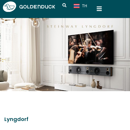
TH
CN
Lyngdorf