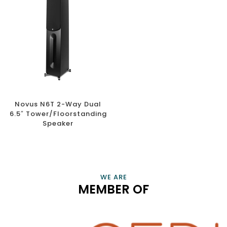
Novus N6T 2-Way Dual
6.5″ Tower/Floorstanding
Speaker
CONNECT, EMPOWER, AND CHAMPION SMART HOME
PROFESSIONALS AND BUSINESSES THAT ENRICH OUR LIVES
VIEW INFORMATION
WE ARE
MEMBER OF