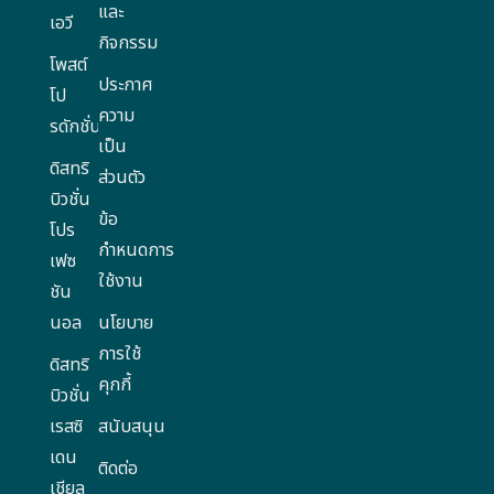
และ
เอวี
กิจกรรม
โพสต์
ประกาศ
โป
ความ
รดักชั่น
เป็น
ดิสทริ
ส่วนตัว
บิวชั่น
ข้อ
โปร
กำหนดการ
เฟซ
ใช้งาน
ชัน
นอล
นโยบาย
การใช้
ดิสทริ
คุกกี้
บิวชั่น
เรสซิ
สนับสนุน
เดน
ติดต่อ
เชียล