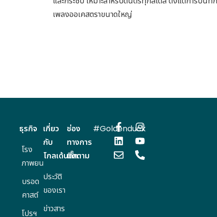
และกระชับ เหมาะสำหรับดนตรีทุกสไตล์ ตั้งแต่การบันทึ
เพลงออเคสตราขนาดใหญ่
ธุรกิจ
เกี่ยว
ช่อง
#Goldenduck
กับ
ทางการ
โรง
โกลเด้นดั๊ก
ติดตาม
ภาพยนตร์
ประวัติ
บรอด
ของเรา
คาสต์
ข่าวสาร
โปรฯ