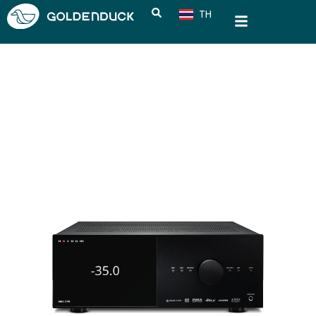
TH
CN