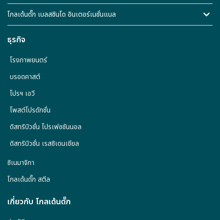
โกลเด้นดั๊ก เบลสซินโด อินเตอร์เนชั่นแนล
ธุรกิจ
โรงภาพยนตร์
บรอดคาสต์
โปรฯ เอวี
โพสต์โปรดักชั่น
ดิสทริบิวชั่น โปรเฟซชันนอล
ดิสทริบิวชั่น เรสซิเดนเชียล
ซิเนมาจิกา
โกลเด้นดั๊ก สตีล
เกี่ยวกับ โกลเด้นดั๊ก