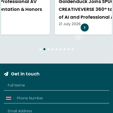
Goldenduck Joins SPUCA AI
CREATIVEVERSE 360° to Explore the Future
of AI and Professional AV
21 July 2026
1
2
3
4
5
6
7
8
9
Get in touch
Thailand
+66