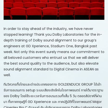
In order to stay ahead of the industry, we have never
stopped learning! Thank you Dolby Laboratories for the in-
depth training of Dolby sound alignment to our group’s
engineers at GD Xperience, Stadium One, Bangkok past
week. Not only this event surely means our commitment to
all beloved customers who entrust us that we will deliver
the best sound quality to the audience, but also elevate
sound alignment standard to Digital Cinema in ASEAN as
well.
ทีมวิศวกรทั้งไทยและต่างประเทศของทาง GOLDENDUCK GROUP ได้เข้า
รับการอบรมการ setup ระบบเสียงเชิงลึกในโรงภาพยนตร์ ภายใต้มาตราฐาน
ของ Dolby โดยใช้ระยะเวลาในการอบรมรวมทั้งสิ้น 5 วัน ตลอดสัปดาห์ที่ผ่าน
มา ทั้งภาคทฤษฎีที่ GD Xperience และ ภาคปฏิบัติที่โรงภาพยนตร์ Major
Cineplex Big C ติวานนท์ กับ ผู้เชียวชาญจากทาง Dolby Laboratories