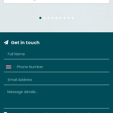
1
2
3
4
5
6
7
8
9
Get in touch
Thailand
+66