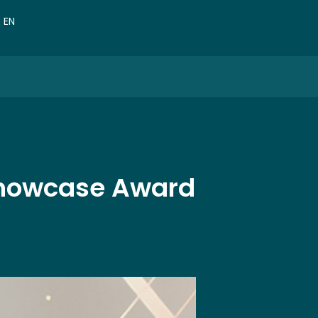
VN
EN
CN
Showcase Award