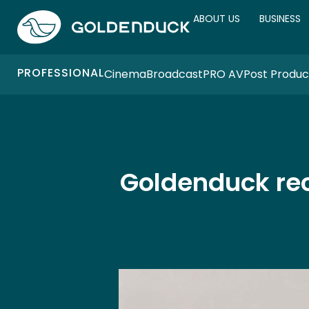
ABOUT US
BUSINESS
PROFESSIONAL
Cinema
Broadcast
PRO AV
Post Produc
Goldenduck re