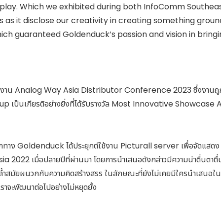
splay. Which we exhibited during both InfoComm Southeas
s as it disclose our creativity in creating something grou
ich guaranteed Goldenduck’s passion and vision in bring
ายในงาน Analog Way Asia Distributor Conference 2023 ซึ่งงานถูกจั
p เป็นเกียรติอย่างยิ่งที่ได้รับรางวัล Most Innovative Showc
องจากทาง Goldenduck ได้ประยุกต์ใช้งาน Picturall server เพื่อจั
022 เมื่อปลายปีที่ผ่านมา โดยการนำเสนอดังกล่าวมีความน่าตื่นตาตื่นใ
่ล้ำสมัยผนวกกับความคิดสร้างสรร ในลักษณะที่ยังไม่เคยมีใครนำเสนอในรู
าเราจะพัฒนาต่อไปอย่างไม่หยุดยั้ง