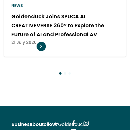
NEWS
 Delivers a Cinema Sound
SF Elevates SFW Zigma Hall 12
 Major Khon Kaen Campus
Enhanced P
Experience
10 July 2026
1
2
3
Business
About
Follow
#Goldenduck