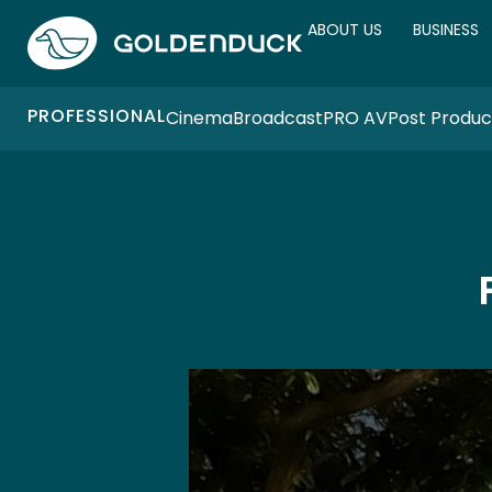
ABOUT US
BUSINESS
PROFESSIONAL
Cinema
Broadcast
PRO AV
Post Produc