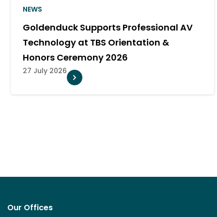
NEWS
for Meeting the Goldenduck
Goldenduck
nfoComm Asia 2026
System for
10 July 2026
Our Offices