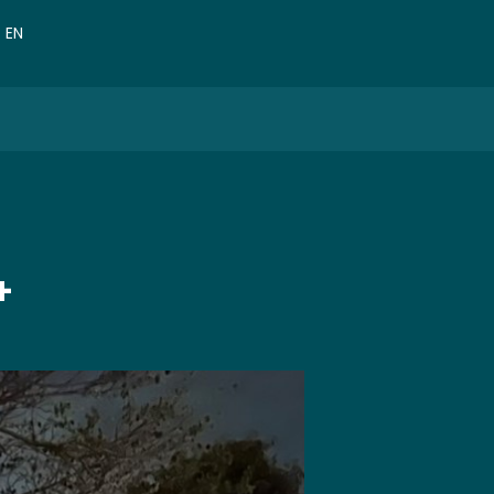
VN
EN
CN
+