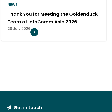
NEWS
 with an
Goldenduck A
remium Dolby Atmos
Distributor o
10 July 2026
Get in touch