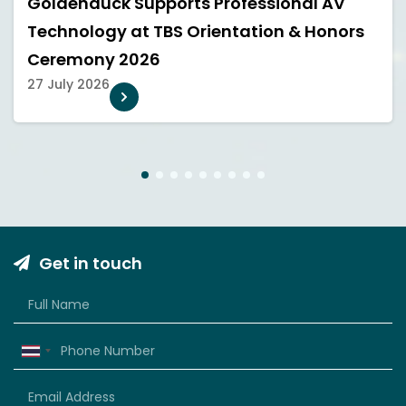
Goldenduck Joins SPUCA AI
CREATIVEVERSE 360° to Explore the Future
of AI and Professional AV
21 July 2026
1
2
3
4
5
6
7
8
9
Get in touch
Thailand
+66