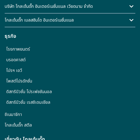
บริษัท โกลเด้นดั๊ก อินเตอร์เนชั่นแนล เวียดนาม จำกัด
โกลเด้นดั๊ก เบลสซินโด อินเตอร์เนชั่นแนล
ธุรกิจ
โรงภาพยนตร์
บรอดคาสต์
โปรฯ เอวี
โพสต์โปรดักชั่น
ดิสทริบิวชั่น โปรเฟซชันนอล
ดิสทริบิวชั่น เรสซิเดนเชียล
ซิเนมาจิกา
โกลเด้นดั๊ก สตีล
เกี่ยวกับ โกลเด้นดั๊ก