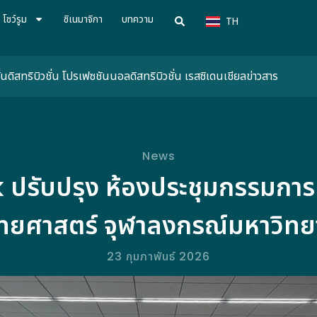
VN
โชว์รูม
ซิเนมาจิกา
บทความ
TH
CN
่น
ดิสทริบิวชั่น โปรเฟซชันนอล
ดิสทริบิวชั่น เรสซิเดนเชียล
ข่าวสาร
News
ปรับปรุง ห้องประชุมกรรมกา
ยศาสตร์ จุฬาลงกรณ์มหาวิทย
23 กุมภาพันธ์ 2026