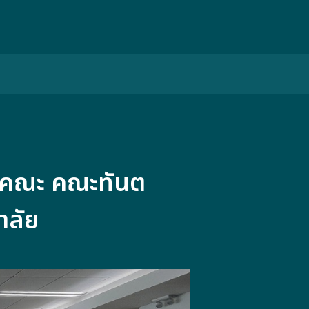
รคณะ คณะทันต
าลัย