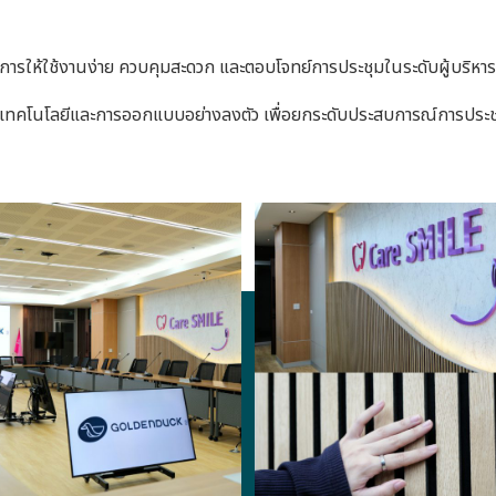
รให้ใช้งานง่าย ควบคุมสะดวก และตอบโจทย์การประชุมในระดับผู้บริหาร
เทคโนโลยีและการออกแบบอย่างลงตัว เพื่อยกระดับประสบการณ์การประชุม