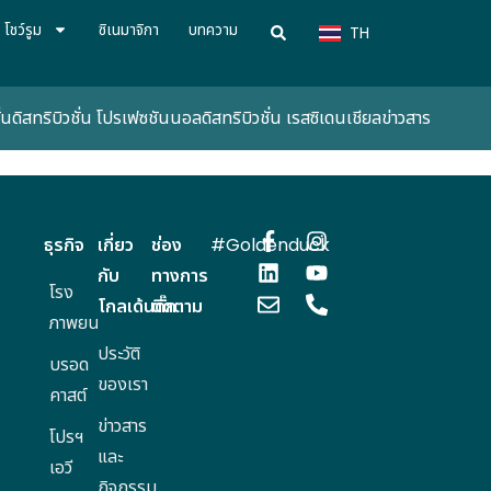
VN
โชว์รูม
ซิเนมาจิกา
บทความ
TH
CN
่น
ดิสทริบิวชั่น โปรเฟซชันนอล
ดิสทริบิวชั่น เรสซิเดนเชียล
ข่าวสาร
ธุรกิจ
เกี่ยว
ช่อง
#Goldenduck
กับ
ทางการ
โรง
โกลเด้นดั๊ก
ติดตาม
ภาพยนตร์
ประวัติ
บรอด
ของเรา
คาสต์
ข่าวสาร
โปรฯ
และ
เอวี
กิจกรรม