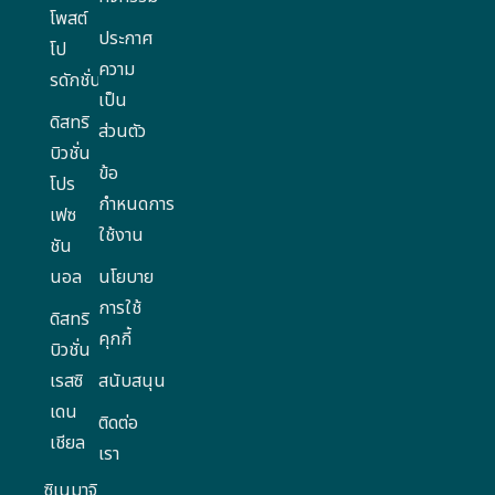
โพสต์
ประกาศ
โป
ความ
รดักชั่น
เป็น
ดิสทริ
ส่วนตัว
บิวชั่น
ข้อ
โปร
กำหนดการ
เฟซ
ใช้งาน
ชัน
นอล
นโยบาย
การใช้
ดิสทริ
คุกกี้
บิวชั่น
เรสซิ
สนับสนุน
เดน
ติดต่อ
เชียล
เรา
ซิเนมาจิ