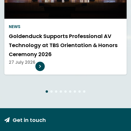
NEWS
Goldenduck Supports Professional AV
Technology at TBS Orientation & Honors
Ceremony 2026
27 July 2026
1
2
3
4
5
6
7
8
9
Get in touch