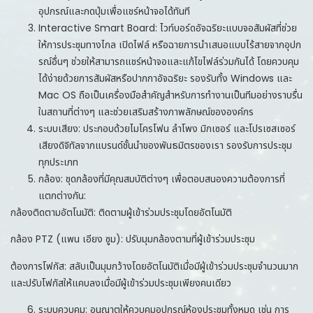
อุปกรณ์และกดปุ่มเพื่อแชร์หน้าจอได้ทันที
Interactive Smart Board: ไวท์บอร์ดอัจฉริยะแบบจอสัมผัสที่ช่วย
ให้การประชุมทางไกล เปิดไฟล์ หรือฉายการนำเสนอแบบไร้สายจากอุปก
รณ์อื่นๆ ช่วยให้สามารถแชร์หน้าจอและแก้ไขไฟล์ร่วมกันได้ โดยควบคุม
ได้ง่ายด้วยการสัมผัสหรือปากกาอัจฉริยะ รองรับทั้ง Windows และ
Mac OS ถือเป็นเครื่องมือสำคัญสำหรับการทำงานเป็นทีมอย่างราบรื่น
ในสถานที่ต่างๆ และช่วยเสริมสร้างภาพลักษณ์ขององค์กร
ระบบเสียง: ประกอบด้วยไมโครโฟน ลำโพง มิกเซอร์ และโปรเซสเซอร์
เสียงดิจิทัลจากแบรนด์ชั้นนำของพันธมิตรของเรา รองรับการประชุม
ทุกประเภท
กล้อง: ชุดกล้องที่มีคุณสมบัติต่างๆ เพื่อตอบสนองความต้องการที่
แตกต่างกัน:
กล้องติดตามอัตโนมัติ: ติดตามผู้เข้าร่วมประชุมโดยอัตโนมัติ
กล้อง PTZ (แพน เอียง ซูม): ปรับมุมกล้องตามที่ผู้เข้าร่วมประชุม
ต้องการโฟกัส: สลับเป็นมุมกว้างโดยอัตโนมัติเมื่อมีผู้เข้าร่วมประชุมจำนวนมาก
และปรับโฟกัสให้แคบลงเมื่อมีผู้เข้าร่วมประชุมเพียงคนเดียว
ระบบควบคุม: อนุญาตให้ควบคุมอุปกรณ์ห้องประชุมทั้งหมด เช่น การ