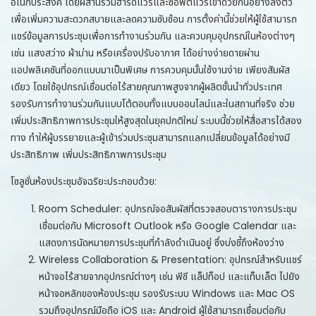
อเนกประสงค์ โดยผสานรวมฮาร์ดแวร์และซอฟต์แวร์เข้าด้วยกันอย่างลงตัว
เพื่อเพิ่มความสะดวกสบายและลดความซับซ้อน การตั้งค่านี้ช่วยให้ผู้ใช้สามารถ
แชร์ข้อมูลการประชุมเพื่อการทำงานร่วมกัน และควบคุมอุปกรณ์ในห้องต่างๆ
เช่น แสงสว่าง ผ้าม่าน หรือเครื่องปรับอากาศ ได้อย่างง่ายดายผ่าน
แอปพลิเคชันที่ออกแบบมาเป็นพิเศษ การควบคุมนั้นใช้งานง่าย เพียงสัมผัส
เดียว โดยใช้อุปกรณ์เชื่อมต่อไร้สายคุณภาพสูงจากผู้ผลิตชั้นนำทั่วประเทศ
รองรับการทำงานร่วมกันแบบโต้ตอบทั้งแบบออนไลน์และในสถานที่จริง ช่วย
เพิ่มประสิทธิภาพการประชุมให้สูงสุดในยุคปกติใหม่ ระบบนี้ช่วยให้สื่อสารได้สอง
ทาง ทำให้ผู้บรรยายและผู้เข้าร่วมประชุมสามารถแลกเปลี่ยนข้อมูลได้อย่างมี
ประสิทธิภาพ เพิ่มประสิทธิภาพการประชุม
โซลูชั่นห้องประชุมอัจฉริยะประกอบด้วย:
Room Scheduler: อุปกรณ์จอสัมผัสที่ตรวจสอบตารางการประชุม
เชื่อมต่อกับ Microsoft Outlook หรือ Google Calendar และ
แสดงการนัดหมายการประชุมที่กำลังดำเนินอยู่ ซึ่งบ่งชี้ถึงห้องว่าง
Wireless Collaboration & Presentation: อุปกรณ์สำหรับแชร์
หน้าจอไร้สายจากอุปกรณ์ต่างๆ เช่น พีซี แล็ปท็อป และแท็บเล็ต ไปยัง
หน้าจอหลักของห้องประชุม รองรับระบบ Windows และ Mac OS
รวมถึงอุปกรณ์มือถือ iOS และ Android ผู้ใช้สามารถเชื่อมต่อกับ