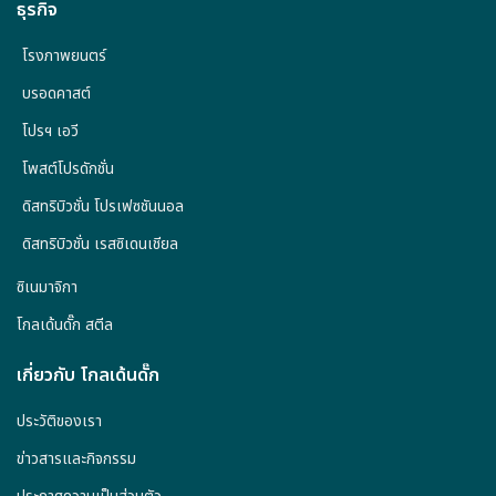
ธุรกิจ
โรงภาพยนตร์
บรอดคาสต์
โปรฯ เอวี
โพสต์โปรดักชั่น
ดิสทริบิวชั่น โปรเฟซชันนอล
ดิสทริบิวชั่น เรสซิเดนเชียล
ซิเนมาจิกา
โกลเด้นดั๊ก สตีล
เกี่ยวกับ โกลเด้นดั๊ก
ประวัติของเรา
ข่าวสารและกิจกรรม
ประกาศความเป็นส่วนตัว