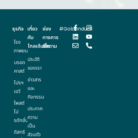
ธุรกิจ
เกี่ยว
ช่อง
#Goldenduck
กับ
ทางการ
โรง
โกลเด้นดั๊ก
ติดตาม
ภาพยนตร์
ประวัติ
บรอด
ของเรา
คาสต์
ข่าวสาร
โปรฯ
และ
เอวี
กิจกรรม
โพสต์
ประกาศ
โป
ความ
รดักชั่น
เป็น
ดิสทริ
ส่วนตัว