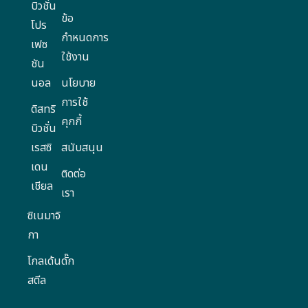
บิวชั่น
ข้อ
โปร
กำหนดการ
เฟซ
ใช้งาน
ชัน
นอล
นโยบาย
การใช้
ดิสทริ
คุกกี้
บิวชั่น
เรสซิ
สนับสนุน
เดน
ติดต่อ
เชียล
เรา
ซิเนมาจิ
กา
โกลเด้นดั๊ก
สตีล