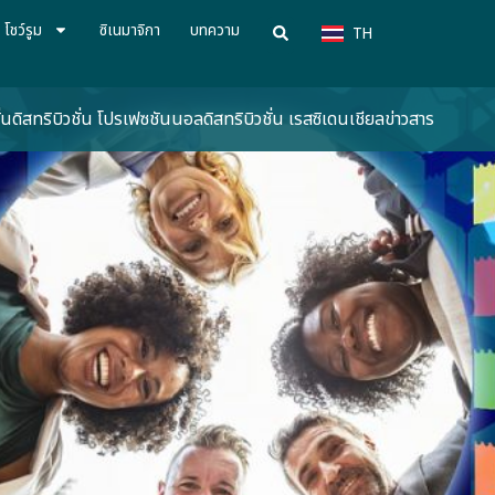
VN
โชว์รูม
ซิเนมาจิกา
บทความ
TH
CN
่น
ดิสทริบิวชั่น โปรเฟซชันนอล
ดิสทริบิวชั่น เรสซิเดนเชียล
ข่าวสาร