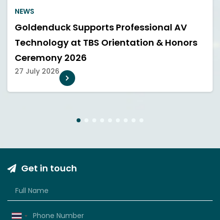
NEWS
Goldenduck Supports Professional AV
Technology at TBS Orientation & Honors
Ceremony 2026
27 July 2026
1
2
3
4
5
6
7
8
9
Get in touch
Thailand