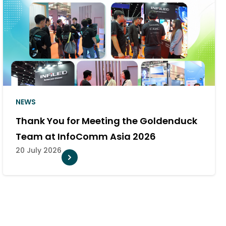
NEWS
Goldenduck Appointed as 
 Atmos
Distributor of PlexusAV in 
10 July 2026