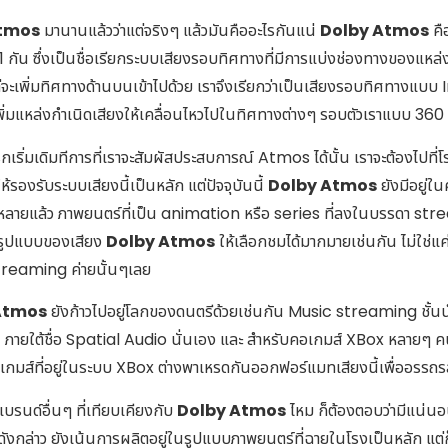
Atmos
มานานแล้วว่าแต่จริงๆ แล้วมันคืออะไรกันแน่
Dolby Atmos
คื
7.1 กัน ซึ่งเป็นชื่อเรียกระบบเสียงรอบทิศทางที่มีการแบ่งช่องทางของแ
ะเพิ่มทิศทางด้านบนเข้าไปด้วย เราจึงเรียกว่าเป็นเสียงรอบทิศทางแบบ Im
ิ่มแหล่งกำเนิดเสียงให้เคลื่อนไหวไปในทิศทางต่างๆ รอบตัวเราแบบ 360 อ
กเริ่มเดิมทีการที่เราจะสัมผัสประสบการณ์ Atmos ได้นั้น เราจะต้องไปที่
รองรับระบบเสียงนี้เป็นหลัก แต่ปัจจุบันนี้
Dolby Atmos
ยังมีอยู่
้งหลายแล้ว ภาพยนตร์ที่เป็น animation หรือ series ที่ลงในบรรดา st
รูปแบบของเสียง
Dolby Atmos
ให้เลือกชมได้มากมายเช่นกัน ไม่ใช่แค
streaming ค่ายนั้นๆเลย
Atmos
ยังก้าวไปอยู่โลกของดนตรีด้วยเช่นกัน Music streaming ชั้
21 ภายใต้ชื่อ Spatial Audio นั่นเอง และ สำหรับคอเกมส์ XBox หลาย
กมส์ที่อยู่ในระบบ XBox ต่างพาเหรดกันออกฟอร์แมทเสียงนี้เพื่ออรรถรส
รนด์อื่นๆ ที่เทียบเคียงกับ
Dolby Atmos
ไหม ก็ต้องตอบว่ามีแน่น
กล่าว ยังเน้นการผลิตอยู่ในรูปแบบภาพยนตร์ที่ฉายในโรงเป็นหลัก แต่ก็