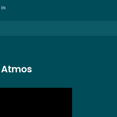
VN
EN
CN
lby Atmos