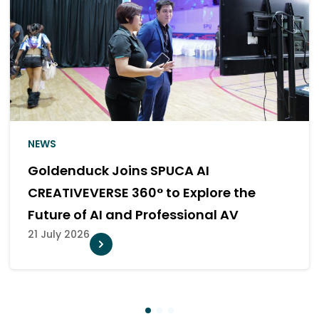
NEWS
Cinema Sound
SF Elevates SFW Zigma Hall 12 with an
Kaen Campus
Enhanced Premium Dolby
Experience
10 July 2026
1
2
3