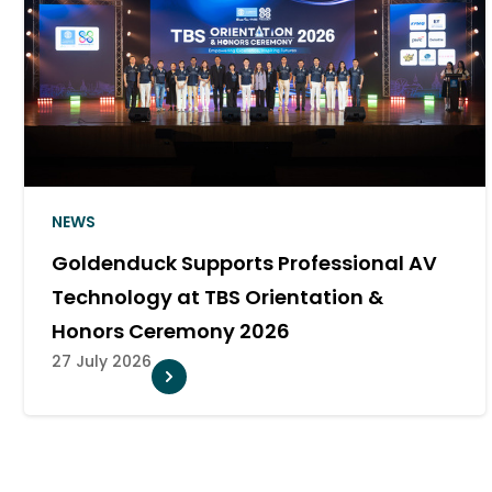
NEWS
the Goldenduck
Goldenduck Delivers a 
 2026
System for Major Khon 
10 July 2026