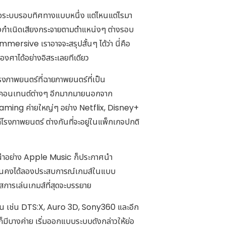
อระบบรอบทิศทางแบบหนึ่ง แต่ไหนแต่ไรมา
หล่งกำเนิดเสียงกระจายตามตำแหน่งๆ ต่างรอบ
mersive เราอาจจะสรุปสั้นๆ ได้ว่า นี่คือ
งศาได้อย่างอิสระเลยทีเดียว
โรงภาพยนตร์ที่ฉายภาพยนตร์ที่เป็น
ในคอนเทนต์ต่างๆ อีกมากมายนอกจาก
reaming ค่ายใหญ่ๆ อย่าง Netflix, Disney+
่โรงภาพยนตร์ ต่างกันที่จะอยู่ในแพ็กเกจปกติ
นนำอย่าง Apple Music ก็ประกาศนำ
ๆ คนคงได้ลองประสบการณ์เกมส์ในแบบ
การเล่นเกมส์ที่สุดจะบรรยาย
อน เช่น DTS:X, Auro 3D, Sony360 และอีก
มีบางค่าย เริ่มออกแบบระบบดังกล่าวให้ย่อ