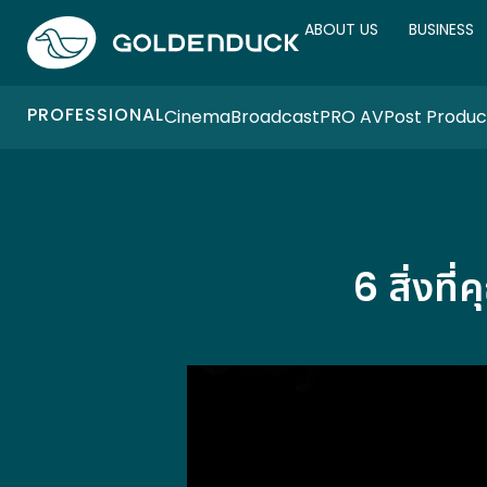
ABOUT US
BUSINESS
PROFESSIONAL
Cinema
Broadcast
PRO AV
Post Produc
6 สิ่งที