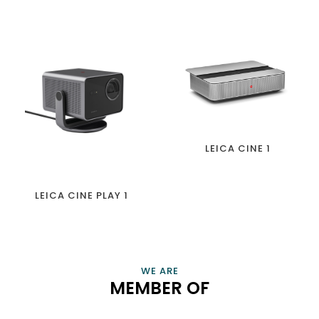
LEICA CINE 1
LEICA CINE PLAY 1
CONNECT, EMPOWER, AND CHAMPION SMART HOME
PROFESSIONALS AND BUSINESSES THAT ENRICH OUR LIVES
VIEW INFORMATION
WE ARE
MEMBER OF