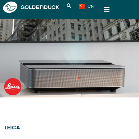
CN
VN
LEICA