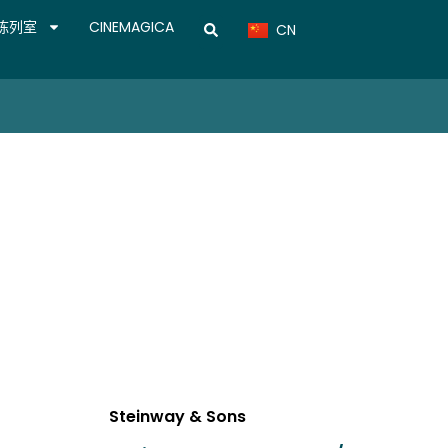
TH
陈列室
CINEMAGICA
CN
VN
Steinway & Sons