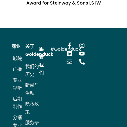
Award for Steinway & Sons LS IW
商业
关于
跟
#Goldenduck
Goldenduck
着
影院
我
我们的
广播
们
历史
专业
新闻与
视听
活动
后期
隐私政
制作
策
分销
服务条
专业