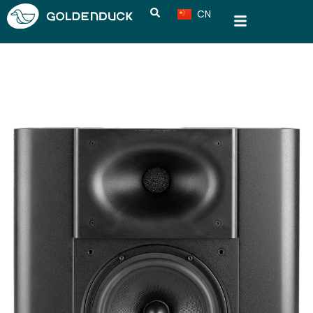
CN
VN