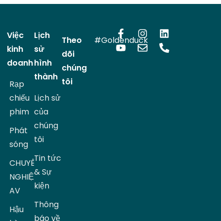
Việc
Lịch
Theo
#Goldenduck
kinh
sử
dõi
doanh
hình
chúng
thành
tôi
Rạp
chiếu
Lịch sử
phim
của
chúng
Phát
tôi
sóng
Tin tức
CHUYÊN
& Sự
NGHIỆP
kiện
AV
Thông
Hậu
báo về