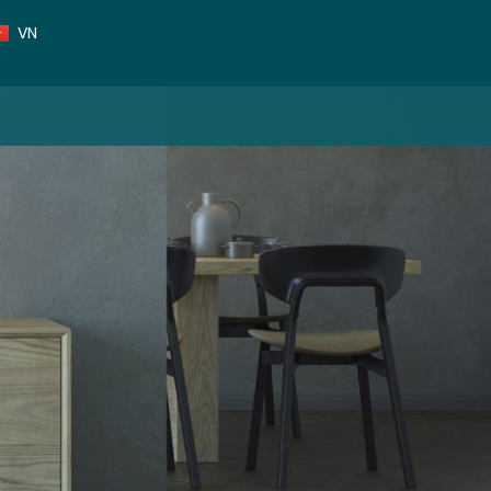
TH
VN
CN