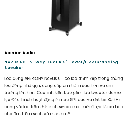
Aperion Audio
Novus N6T 2-Way Dual 6.5″ Tower/Floorstanding
Speaker
Loa đứng APERION® Novus 6T có loa trầm kép trong thùng
loa đứng nhỏ gọn, cung cấp âm trầm sâu hơn và âm
trường lớn hơn. Các linh kiện bao gồm loa tweeter dome
lụa Đức 1 inch hoạt động ở mức SPL cao và đạt tới 30 kHz,
cùng với loa trầm 6.5 inch sợi aramid mới được tối ưu hóa
cho âm trầm sạch và mạnh mẽ.