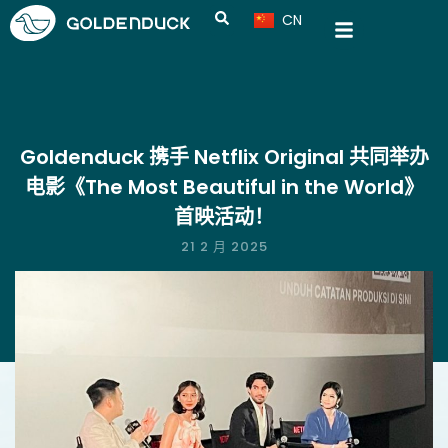
CN
VN
Goldenduck 携手 Netflix Original 共同举办
电影《The Most Beautiful in the World》
首映活动！
21 2 月 2025