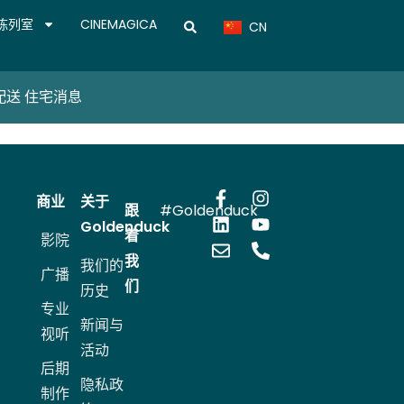
TH
陈列室
CINEMAGICA
CN
VN
配送 住宅
消息
商业
关于
跟
#Goldenduck
Goldenduck
着
影院
我
我们的
广播
们
历史
专业
新闻与
视听
活动
后期
隐私政
制作