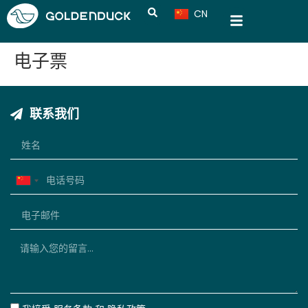
CN
VN
电子票
联系我们
China
+86